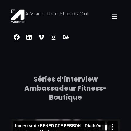
Aller
A Vision That Stands Out
au
contenu
Facebook
LinkedIn
Vimeo
Instagram
Behance
Séries d’interview
Ambassadeur Fitness-
Boutique